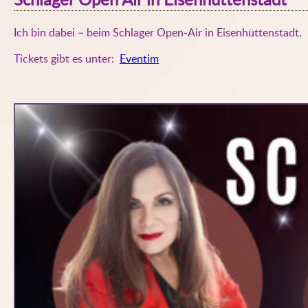
Ich bin dabei – beim Schlager Open-Air in Eisenhüttenstadt.
Tickets gibt es unter:
Eventim