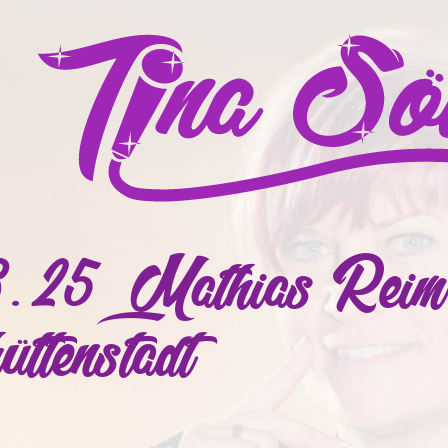
.25 – Mathias Reim
üttenstadt