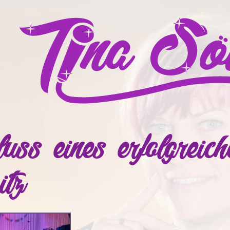
uss eines erfolgreic
itz