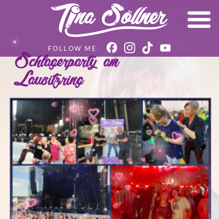
Schlagerparty am
Lausitzring