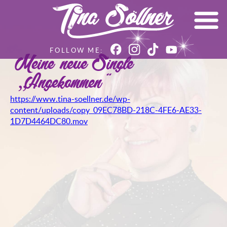
Meine neue Single
„Angekommen“
https://www.tina-soellner.de/wp-
content/uploads/copy_09EC78BD-218C-4FE6-AE33-
1D7D4464DC80.mov