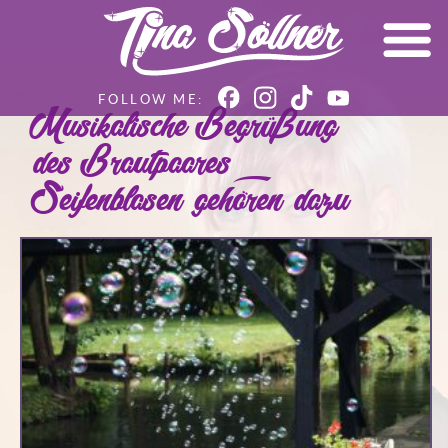
Musikalische Begrüßung
des Brautpaares –
Seifenblasen gehören dazu