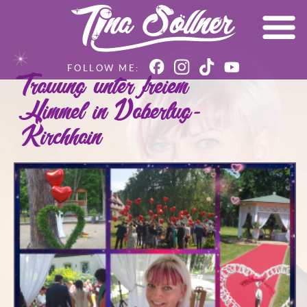
Trauung unter freiem
Himmel in Doberlug-
Kirchhain