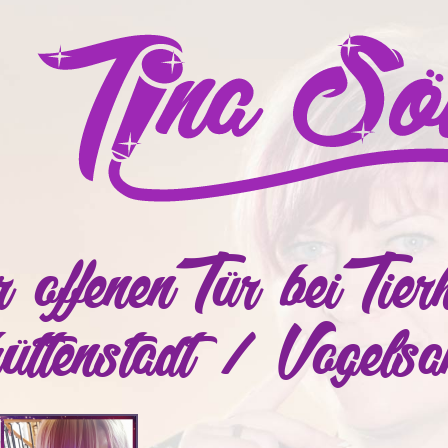
r offenen Tür bei Ti
üttenstadt / Vogelsa