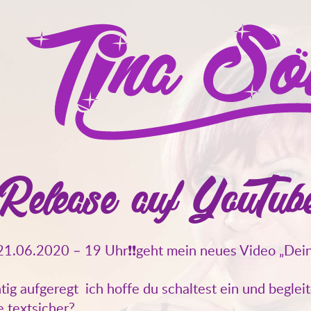
 Release auf YouTub
 21.06.2020 – 19 Uhr
❗
❗
geht mein neues Video „Dein
tig aufgeregt
ich hoffe du schaltest ein und beglei
e textsicher?